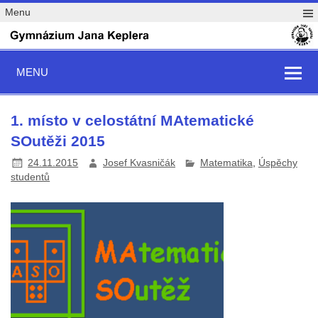
Menu
MENU
1. místo v celostátní MAtematické
SOutěži 2015
24.11.2015
Josef Kvasničák
Matematika
,
Úspěchy
studentů