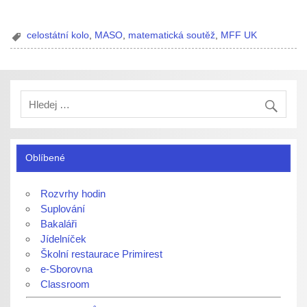
celostátní kolo
,
MASO
,
matematická soutěž
,
MFF UK
Oblíbené
Rozvrhy hodin
Suplování
Bakaláři
Jídelníček
Školní restaurace Primirest
e-Sborovna
Classroom