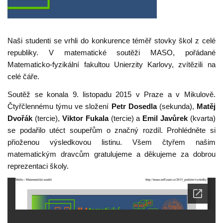
Naši studenti se vrhli do konkurence téměř stovky škol z celé
republiky. V matematické soutěži MASO, pořádané
Matematicko-fyzikální fakultou Unierzity Karlovy, zvítězili na
celé čáře.
Soutěž se konala 9. listopadu 2015 v Praze a v Mikulově.
Čtyřčlennému týmu ve složení
Petr Dosedla
(sekunda),
Matěj
Dvořák
(tercie),
Viktor Fukala
(tercie) a
Emil Javůrek
(kvarta)
se podařilo utéct soupeřům o značný rozdíl. Prohlédněte si
přioženou výsledkovou listinu. Všem čtyřem našim
matematickým dravcům gratulujeme a děkujeme za dobrou
reprezentaci školy.