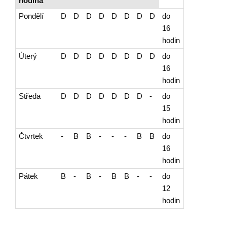
hodina
Pondělí
D
D
D
D
D
D
D
D
do
16
hodin
Úterý
D
D
D
D
D
D
D
D
do
16
hodin
Středa
D
D
D
D
D
D
D
-
do
15
hodin
Čtvrtek
-
B
B
-
-
-
B
B
do
16
hodin
Pátek
B
-
B
-
B
B
-
-
do
12
hodin