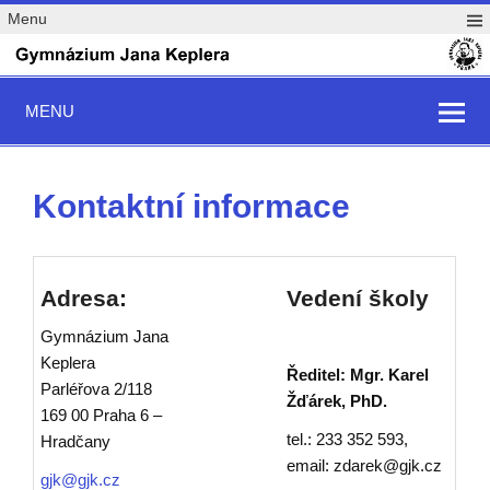
Menu
MENU
Kontaktní informace
Adresa:
Vedení školy
Gymnázium Jana
Keplera
Ředitel: Mgr. Karel
Parléřova 2/118
Žďárek, PhD.
169 00 Praha 6 –
tel.: 233 352 593,
Hradčany
email: zdarek@gjk.cz
gjk@gjk.cz