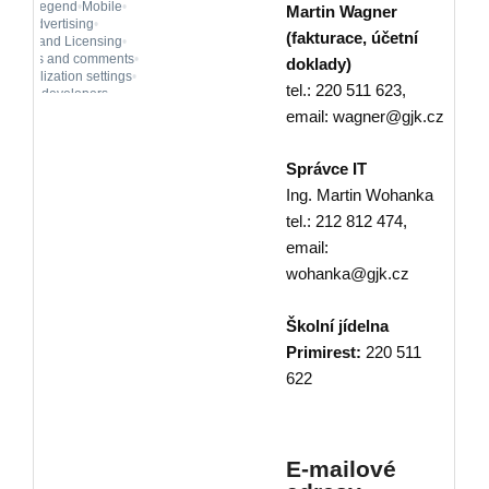
Martin Wagner
(fakturace, účetní
doklady)
tel.: 220 511 623,
email: wagner@gjk.cz
Správce IT
Ing. Martin Wohanka
tel.: 212 812 474,
email:
wohanka@gjk.cz
Školní jídelna
Primirest:
220 511
622
E-mailové