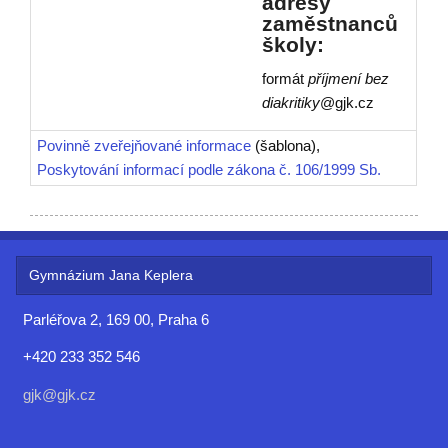
adresy
zaměstnanců
školy:
formát
příjmení bez
diakritiky
@gjk.cz
Povinně zveřejňované informace
(šablona),
Poskytování informací podle zákona č. 106/1999 Sb.
Gymnázium Jana Keplera
Parléřova 2, 169 00, Praha 6
+420 233 352 546
gjk@gjk.cz