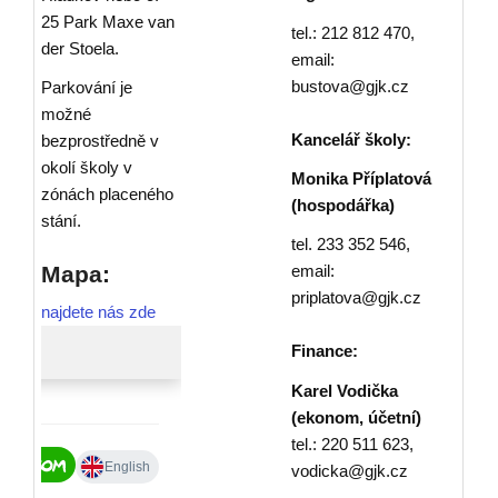
25 Park Maxe van
tel.: 212 812 470,
der Stoela.
email:
bustova@gjk.cz
Parkování je
možné
Kancelář školy:
bezprostředně v
okolí školy v
Monika Příplatová
zónách placeného
(hospodářka)
stání.
tel. 233 352 546,
Mapa:
email:
priplatova@gjk.cz
najdete nás zde
Finance:
Karel Vodička
(ekonom, účetní)
tel.: 220 511 623,
vodicka@gjk.cz