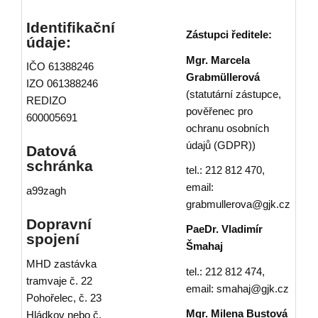
Identifikační
Zástupci ředitele:
údaje:
Mgr. Marcela
IČO 61388246
Grabmüllerová
IZO 061388246
(statutární zástupce,
REDIZO
pověřenec pro
600005691
ochranu osobních
údajů (GDPR))
Datová
schránka
tel.: 212 812 470,
email:
a99zagh
grabmullerova@gjk.cz
Dopravní
PaeDr. Vladimír
spojení
Šmahaj
MHD zastávka
tel.: 212 812 474,
tramvaje č. 22
email: smahaj@gjk.cz
Pohořelec, č. 23
Mgr. Milena Bustová
Hládkov nebo č.