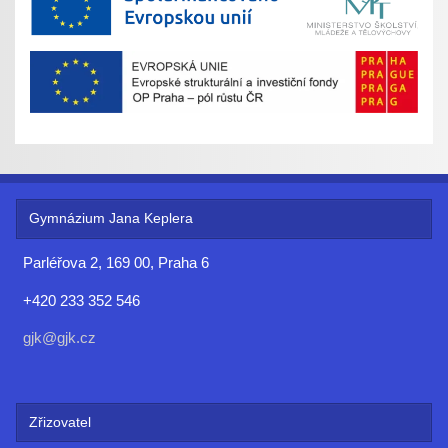
Gymnázium Jana Keplera
Parléřova 2, 169 00, Praha 6
+420 233 352 546
gjk@gjk.cz
Zřizovatel