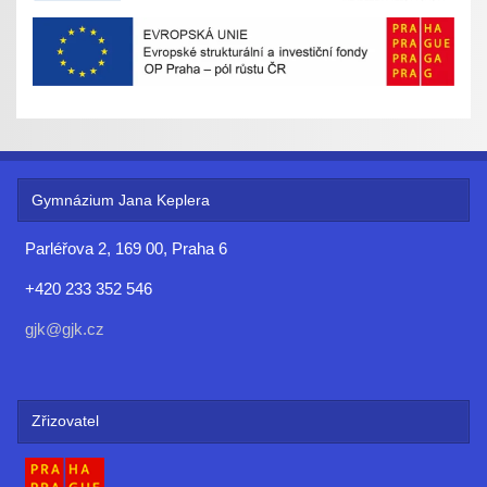
Gymnázium Jana Keplera
Parléřova 2, 169 00, Praha 6
+420 233 352 546
gjk@gjk.cz
Zřizovatel