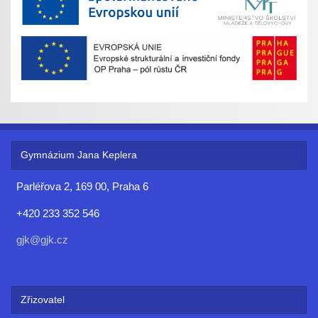
Gymnázium Jana Keplera
Parléřova 2, 169 00, Praha 6
+420 233 352 546
gjk@gjk.cz
Zřizovatel