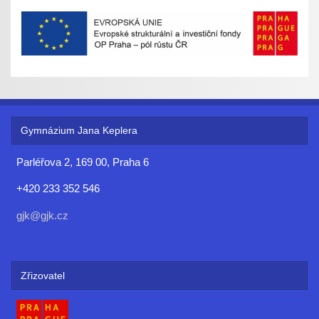
Gymnázium Jana Keplera
Parléřova 2, 169 00, Praha 6
+420 233 352 546
gjk@gjk.cz
Zřizovatel