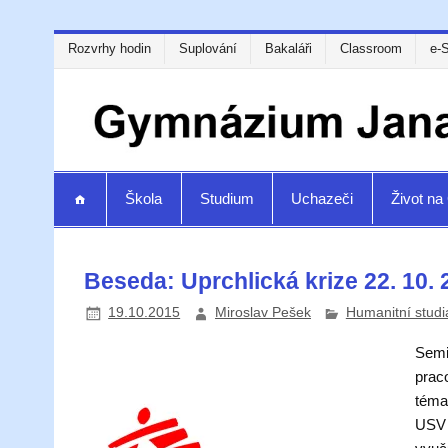
Rozvrhy hodin
Suplování
Bakaláři
Classroom
e-
Škola
Studium
Uchazeči
Život n
Beseda: Uprchlická krize 22. 10.
19.10.2015
Miroslav Pešek
Humanitní studi
Semi
prac
téma
USV 