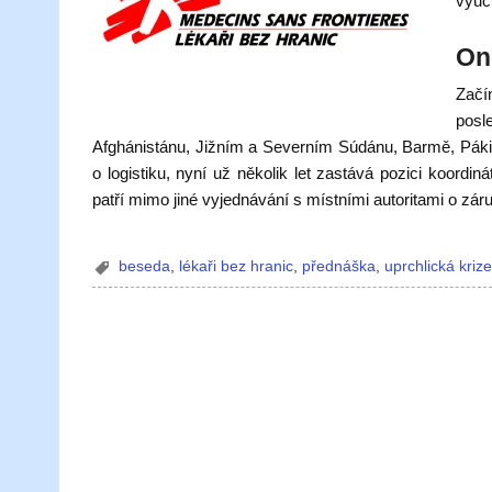
vyuču
On
Začí
posl
Afghánistánu, Jižním a Severním Súdánu, Barmě, Pákist
o logistiku, nyní už několik let zastává pozici koordi
patří mimo jiné vyjednávání s místními autoritami o zár
beseda
,
lékaři bez hranic
,
přednáška
,
uprchlická kriz