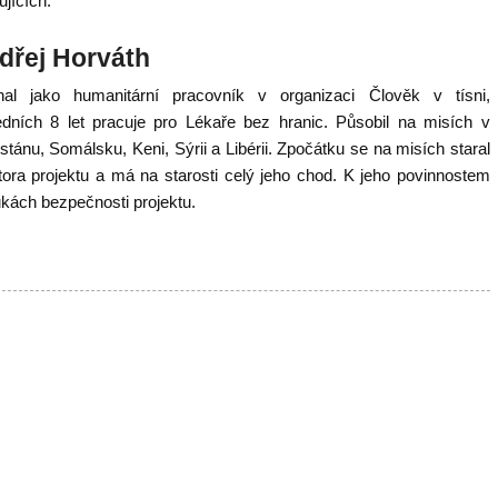
jících.
dřej Horváth
nal jako humanitární pracovník v organizaci Člověk v tísni,
edních 8 let pracuje pro Lékaře bez hranic. Působil na misích v
ánu, Somálsku, Keni, Sýrii a Libérii. Zpočátku se na misích staral
nátora projektu a má na starosti celý jeho chod. K jeho povinnostem
ukách bezpečnosti projektu.
e