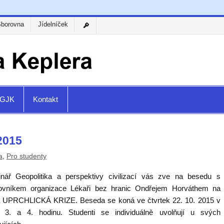
Sborovna
Jídelníček
a GJK
Kontakt
 2015
a
,
Pro studenty
nář Geopolitika a perspektivy civilizací vás zve na besedu s
ovníkem organizace Lékaři bez hranic Ondřejem Horváthem na
 UPRCHLICKÁ KRIZE. Beseda se koná ve čtvrtek 22. 10. 2015 v
3. a 4. hodinu. Studenti se individuálně uvolňují u svých