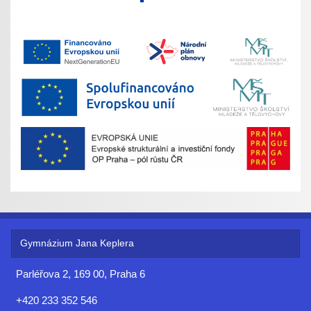
Gymnázium Jana Keplera
Parléřova 2, 169 00, Praha 6
+420 233 352 546