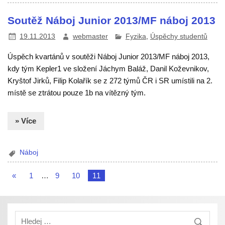
Soutěž Náboj Junior 2013/MF náboj 2013
19.11.2013
webmaster
Fyzika
,
Úspěchy studentů
Úspěch kvartánů v soutěži Náboj Junior 2013/MF náboj 2013,
kdy tým Kepler1 ve složení Jáchym Baláž, Danil Koževnikov,
Kryštof Jirků, Filip Kolařík se z 272 týmů ČR i SR umístili na 2.
místě se ztrátou pouze 1b na vítězný tým.
» Více
Náboj
«
1
…
9
10
11