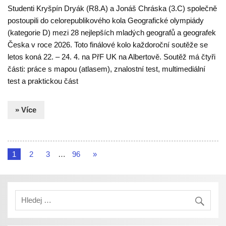
Studenti Kryšpín Dryák (R8.A) a Jonáš Chráska (3.C) společně
postoupili do celorepublikového kola Geografické olympiády
(kategorie D) mezi 28 nejlepších mladých geografů a geografek
Česka v roce 2026. Toto finálové kolo každoroční soutěže se
letos koná 22. – 24. 4. na PřF UK na Albertově. Soutěž má čtyři
části: práce s mapou (atlasem), znalostní test, multimediální
test a praktickou část
» Více
1
2
3
…
96
»