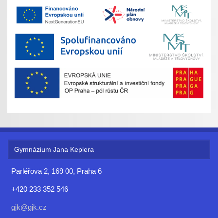
Gymnázium Jana Keplera
Parléřova 2, 169 00, Praha 6
+420 233 352 546
gjk@gjk.cz