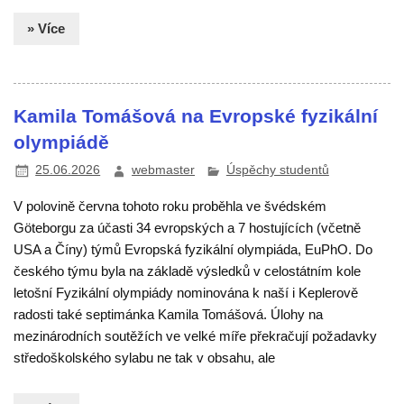
» Více
Kamila Tomášová na Evropské fyzikální
olympiádě
25.06.2026
webmaster
Úspěchy studentů
V polovině června tohoto roku proběhla ve švédském
Göteborgu za účasti 34 evropských a 7 hostujících (včetně
USA a Číny) týmů Evropská fyzikální olympiáda, EuPhO. Do
českého týmu byla na základě výsledků v celostátním kole
letošní Fyzikální olympiády nominována k naší i Keplerově
radosti také septimánka Kamila Tomášová. Úlohy na
mezinárodních soutěžích ve velké míře překračují požadavky
středoškolského sylabu ne tak v obsahu, ale