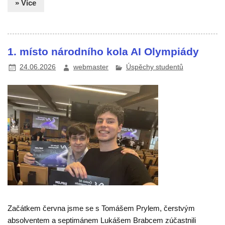
» Více
1. místo národního kola AI Olympiády
24.06.2026
webmaster
Úspěchy studentů
Začátkem června jsme se s Tomášem Prylem, čerstvým
absolventem a septimánem Lukášem Brabcem zúčastnili