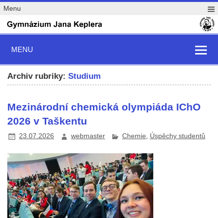
Menu
MENU
Archiv rubriky:
Studium
Mezinárodní chemická olympiáda IChO
2026 v Taškentu
23.07.2026
webmaster
Chemie
,
Úspěchy studentů