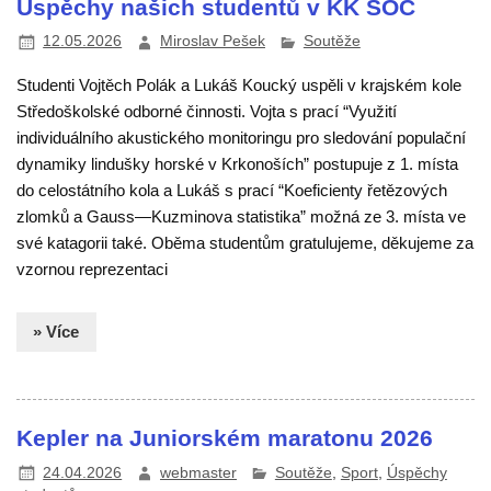
Úspěchy našich studentů v KK SOČ
12.05.2026
Miroslav Pešek
Soutěže
Studenti Vojtěch Polák a Lukáš Koucký uspěli v krajském kole
Středoškolské odborné činnosti. Vojta s prací “Využití
individuálního akustického monitoringu pro sledování populační
dynamiky lindušky horské v Krkonoších” postupuje z 1. místa
do celostátního kola a Lukáš s prací “Koeficienty řetězových
zlomků a Gauss—Kuzminova statistika” možná ze 3. místa ve
své katagorii také. Oběma studentům gratulujeme, děkujeme za
vzornou reprezentaci
» Více
Kepler na Juniorském maratonu 2026
24.04.2026
webmaster
Soutěže
,
Sport
,
Úspěchy