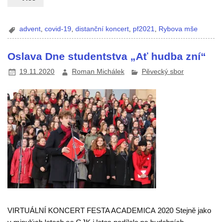
advent
,
covid-19
,
distanční koncert
,
pf2021
,
Rybova mše
Oslava Dne studentstva „Ať hudba zní“
19.11.2020
Roman Michálek
Pěvecký sbor
VIRTUÁLNÍ KONCERT FESTA ACADEMICA 2020 Stejně jako