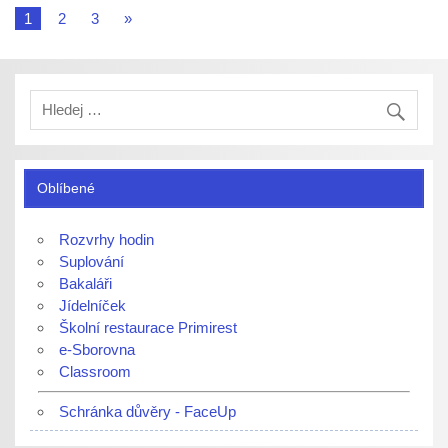
1
2
3
»
Oblíbené
Rozvrhy hodin
Suplování
Bakaláři
Jídelníček
Školní restaurace Primirest
e-Sborovna
Classroom
Schránka důvěry - FaceUp