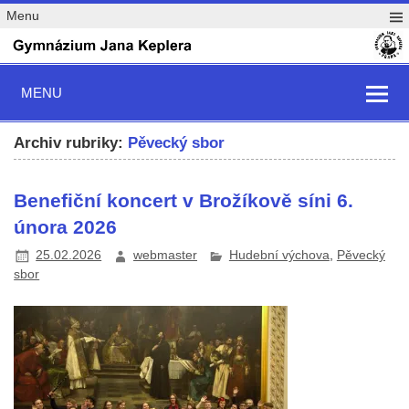
Menu
MENU
Archiv rubriky:
Pěvecký sbor
Benefiční koncert v Brožíkově síni 6.
února 2026
25.02.2026
webmaster
Hudební výchova
,
Pěvecký
sbor