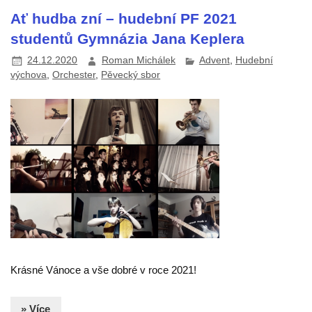
Ať hudba zní – hudební PF 2021
studentů Gymnázia Jana Keplera
24.12.2020
Roman Michálek
Advent
,
Hudební
výchova
,
Orchester
,
Pěvecký sbor
Krásné Vánoce a vše dobré v roce 2021!
» Více