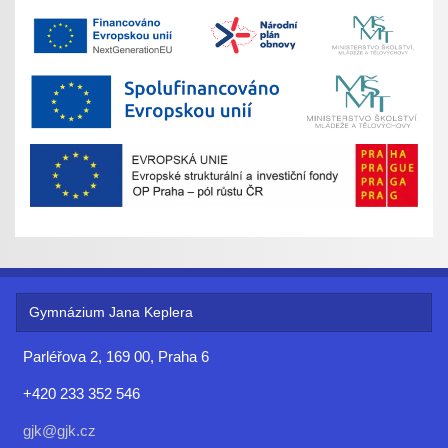
Gymnázium Jana Keplera
Parléřova 2, 169 00, Praha 6
+420 233 352 546
gjk@gjk.cz