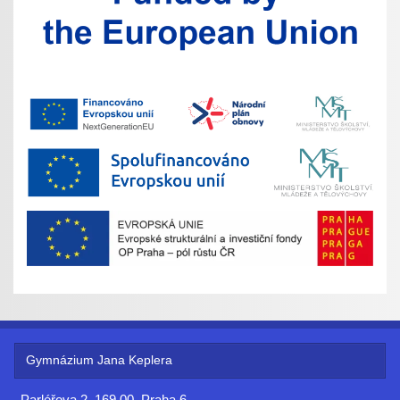
Gymnázium Jana Keplera
Parléřova 2, 169 00, Praha 6