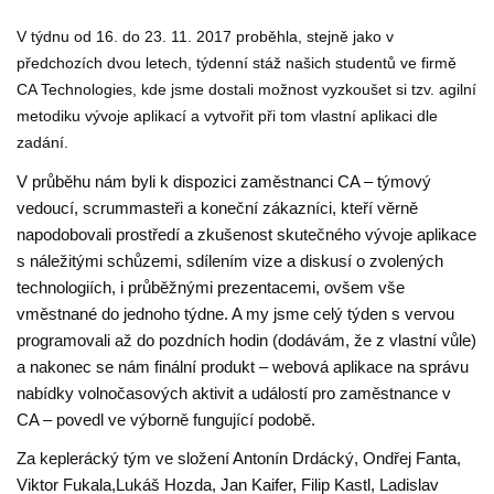
V týdnu od 16. do 23. 11. 2017
proběhla, stejně jako v
předchozích dvou letech, týdenní stáž našich studentů ve firmě
CA Technologies, kde jsme dostali možnost vyzkoušet si tzv. agilní
metodiku vývoje aplikací a vytvořit při tom vlastní aplikaci dle
zadání.
V průběhu nám byli k dispozici zaměstnanci CA – týmový
vedoucí, scrummasteři a koneční zákazníci, kteří věrně
napodobovali prostředí a zkušenost skutečného vývoje aplikace
s náležitými schůzemi, sdílením vize a diskusí o zvolených
technologiích, i průběžnými prezentacemi, ovšem vše
vměstnané do jednoho týdne. A my jsme celý týden s vervou
programovali až do pozdních hodin (dodávám, že z vlastní vůle)
a nakonec se nám finální produkt – webová aplikace na správu
nabídky volnočasových aktivit a událostí pro zaměstnance v
CA – povedl ve výborně fungující podobě.
Za keplerácký tým ve složení Antonín Drdácký, Ondřej Fanta,
Viktor Fukala,Lukáš Hozda, Jan Kaifer, Filip Kastl, Ladislav