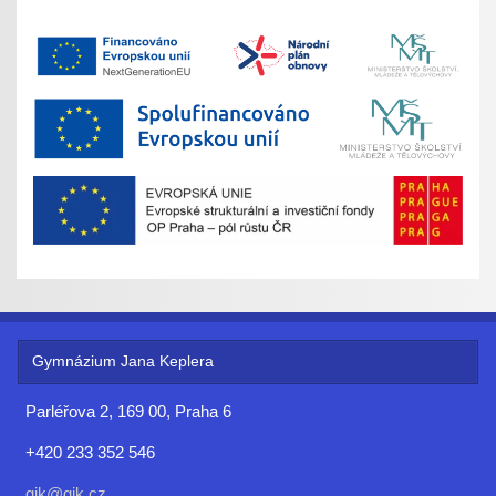
Gymnázium Jana Keplera
Parléřova 2, 169 00, Praha 6
+420 233 352 546
gjk@gjk.cz