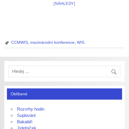
[NÁHLEDY]
CCMWIS
,
mezinárodní konference
,
WIS
Oblíbené
Rozvrhy hodin
Suplování
Bakaláři
Jídelníček