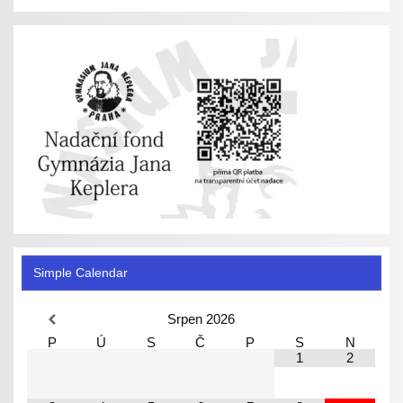
Simple Calendar
Srpen
2026
P
Ú
S
Č
P
S
N
1
2