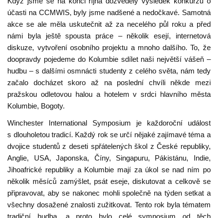
Když jsme se na konci října dozvěděly výsledek konkurzu o
účasti na CCMWIS, byly jsme nadšené a nedočkavé. Samotná
akce se ale měla uskutečnit až za necelého půl roku a před
námi byla ještě spousta práce – několik esejí, internetová
diskuze, vytvoření osobního projektu a mnoho dalšího. To, že
doopravdy pojedeme do Kolumbie sdílet naši největší vášeň –
hudbu – s dalšími osmnácti studenty z celého světa, nám tedy
začalo docházet skoro až na poslední chvíli někde mezi
pražskou odletovou halou a hotelem v srdci hlavního města
Kolumbie, Bogoty.
Winchester International Symposium je každoroční událost
s dlouholetou tradicí. Každý rok se určí nějaké zajímavé téma a
dvojice studentů z deseti spřátelených škol z České republiky,
Anglie, USA, Japonska, Číny, Singapuru, Pákistánu, Indie,
Jihoafrické republiky a Kolumbie mají za úkol se nad ním po
několik měsíců zamýšlet, psát eseje, diskutovat a celkově se
připravovat, aby se nakonec mohli společně na týden setkat a
všechny dosažené znalosti zužitkovat. Tento rok byla tématem
tradiční hudba, a proto bylo celé symposium od těch