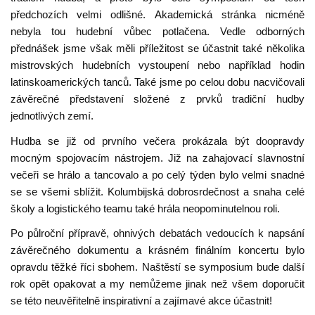
předchozích velmi odlišné. Akademická stránka nicméně
nebyla tou hudební vůbec potlačena. Vedle odborných
přednášek jsme však měli příležitost se účastnit také několika
mistrovských hudebních vystoupení nebo například hodin
latinskoamerických tanců. Také jsme po celou dobu nacvičovali
závěrečné představení složené z prvků tradiční hudby
jednotlivých zemí.
Hudba se již od prvního večera prokázala být doopravdy
mocným spojovacím nástrojem. Již na zahajovací slavnostní
večeři se hrálo a tancovalo a po celý týden bylo velmi snadné
se se všemi sblížit. Kolumbijská dobrosrdečnost a snaha celé
školy a logistického teamu také hrála neopominutelnou roli.
Po půlroční přípravě, ohnivých debatách vedoucích k napsání
závěrečného dokumentu a krásném finálním koncertu bylo
opravdu těžké říci sbohem. Naštěstí se symposium bude další
rok opět opakovat a my nemůžeme jinak než všem doporučit
se této neuvěřitelně inspirativní a zajímavé akce účastnit!