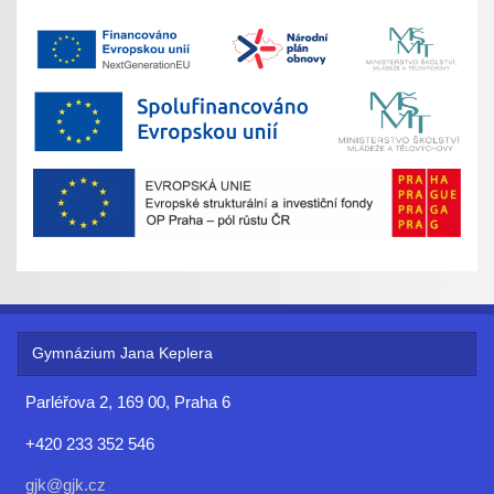
Gymnázium Jana Keplera
Parléřova 2, 169 00, Praha 6
+420 233 352 546
gjk@gjk.cz