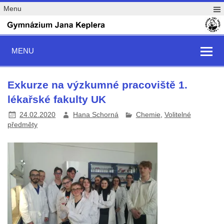
Menu
MENU
Exkurze na výzkumné pracoviště 1.
lékařské fakulty UK
24.02.2020
Hana Schorná
Chemie
,
Volitelné
předměty