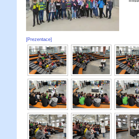
míst
[Prezentace]