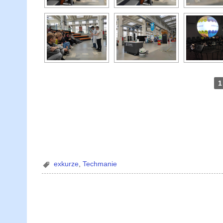
1
exkurze
,
Techmanie