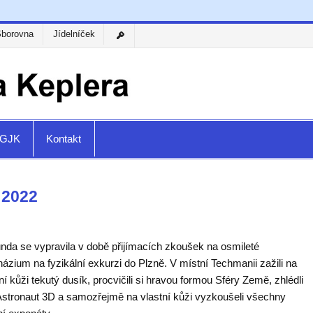
Sborovna
Jídelníček
a GJK
Kontakt
 2022
nda se vypravila v době přijímacích zkoušek na osmileté
zium na fyzikální exkurzi do Plzně. V místní Techmanii zažili na
ní kůži tekutý dusík, procvičili si hravou formou Sféry Země, zhlédli
 Astronaut 3D a samozřejmě na vlastní kůži vyzkoušeli všechny