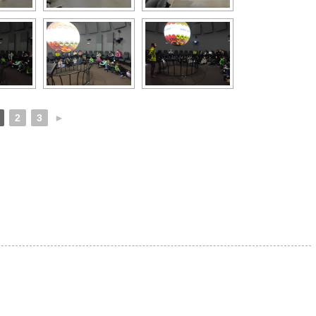
2
3
►