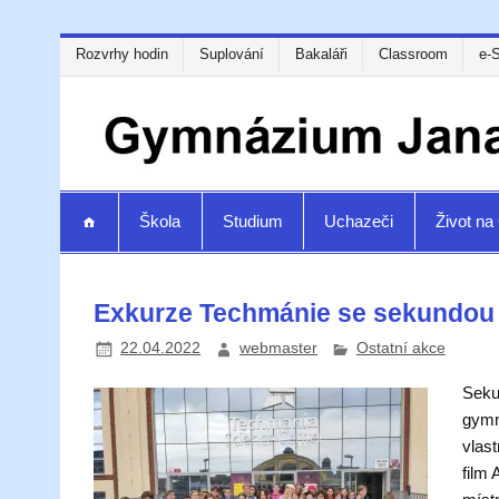
Rozvrhy hodin
Suplování
Bakaláři
Classroom
e-
Škola
Studium
Uchazeči
Život n
Exkurze Techmánie se sekundou
22.04.2022
webmaster
Ostatní akce
Seku
gymná
vlast
film