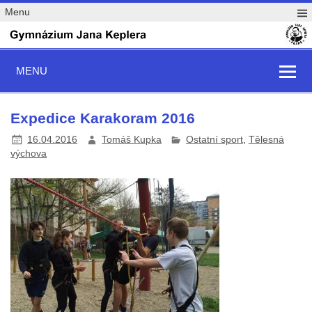
Menu
MENU
Expedice Karakoram 2016
16.04.2016
Tomáš Kupka
Ostatní sport
,
Tělesná
výchova