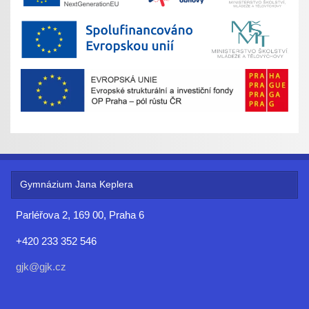
Gymnázium Jana Keplera
Parléřova 2, 169 00, Praha 6
+420 233 352 546
gjk@gjk.cz