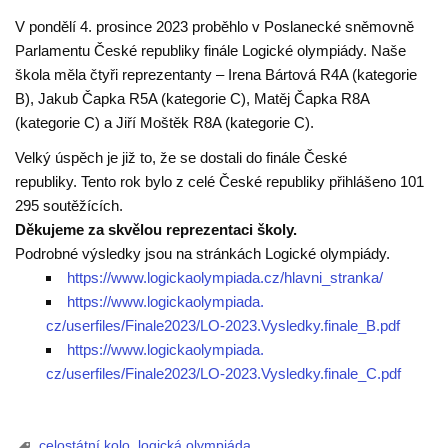
V pondělí 4. prosince 2023 proběhlo v Poslanecké sněmovně
Parlamentu České republiky finále Logické olympiády. Naše
škola měla čtyři reprezentanty – Irena Bártová R4A (kategorie
B), Jakub Čapka R5A (kategorie C), Matěj Čapka R8A
(kategorie C) a Jiří Moštěk R8A (kategorie C).
Velký úspěch je již to, že se dostali do finále České
republiky. Tento rok bylo z celé České republiky přihlášeno 101
295 soutěžících.
Děkujeme za skvělou reprezentaci školy.
Podrobné výsledky jsou na stránkách Logické olympiády.
https://www.logickaolympiada.
cz/hlavni_stranka/
https://www.logickaolympiada.
cz/userfiles/Finale2023/LO-
2023.Vysledky.finale_B.pdf
https://www.logickaolympiada.
cz/userfiles/Finale2023/LO-
2023.Vysledky.finale_C.pdf
celostátní kolo
,
logická olympiáda