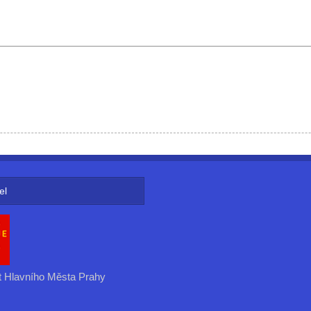
el
t Hlavního Města Prahy