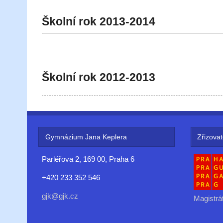
Školní rok 2013-2014
Školní rok 2012-2013
Gymnázium Jana Keplera
Zřizovat
Parléřova 2, 169 00, Praha 6
+420 233 352 546
gjk@gjk.cz
Magistrá