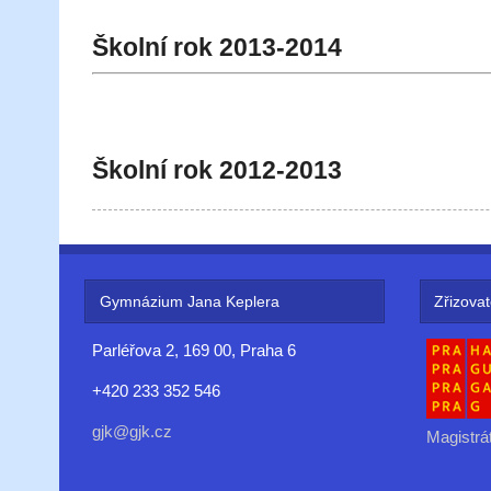
Školní rok 2013-2014
Školní rok 2012-2013
Gymnázium Jana Keplera
Zřizovat
Parléřova 2, 169 00, Praha 6
+420 233 352 546
gjk@gjk.cz
Magistrá