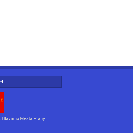
el
t Hlavního Města Prahy