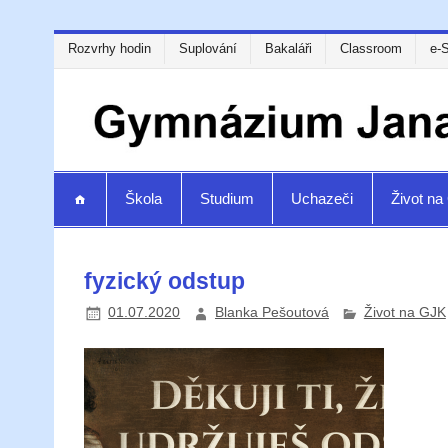
Rozvrhy hodin
Suplování
Bakaláři
Classroom
e-
Škola
Studium
Uchazeči
Život n
fyzický odstup
01.07.2020
Blanka Pešoutová
Život na GJK