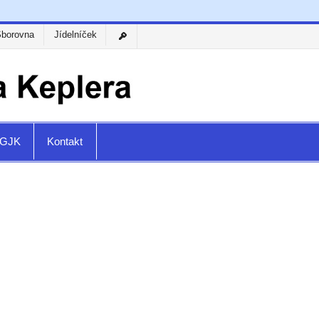
Sborovna
Jídelníček
a GJK
Kontakt