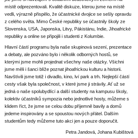
místě odprezentovali. Kvalitě diskuze, kterou jsme na místě
vedli, výrazně přispělo, že účastnické dvojice se sešly opravdu
z celého světa. Mimo České republiky se účastnily školy ze
Slovenska, USA, Japonska, Litvy, Pákistánu, Indie, Jihoafrické
republiky a online se připojili i studenti z Kolumbie.
Hlavní částí programu byla naše skupinová sezení, prezentace
a debaty, ale pozváno bylo i několik odborných hostů, se
kterými jsme mohli projednat všechny naše otázky. Všichni
jsme měli i šanci blíže poznat jihoafrickou kulturu a historii.
Navštívili jsme totiž i divadlo, kino, lví park a trh. Nejlepší částí
cesty však byla společnost, v které jsme ji strávily. Ať už se
jedná o naše spolubydlící a další studenty na kampusu školy,
kolektiv účastníků sympozia nebo jednotlivé hosty, můžeme s
klidem říct, že jsme se celou dobu příjemně bavily a domů
jedeme inspirovány a se spoustou nových přátel. Dalším
studentům tedy můžeme tuto akci jen a pouze doporučit.
Petra Jandová,
Johana Kubištová