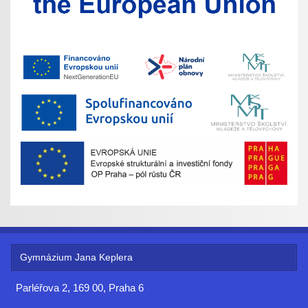
Gymnázium Jana Keplera
Parléřova 2, 169 00, Praha 6