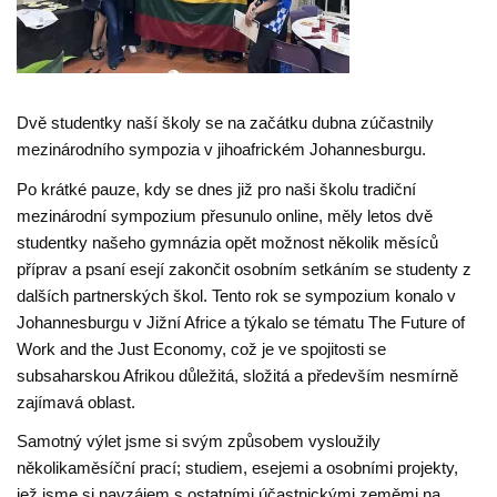
Dvě studentky naší školy se na začátku dubna zúčastnily
mezinárodního sympozia v jihoafrickém Johannesburgu.
Po krátké pauze, kdy se dnes již pro naši školu tradiční
mezinárodní sympozium přesunulo online, měly letos dvě
studentky našeho gymnázia opět možnost několik měsíců
příprav a psaní esejí zakončit osobním setkáním se studenty z
dalších partnerských škol. Tento rok se sympozium konalo v
Johannesburgu v Jižní Africe a týkalo se tématu The Future of
Work and the Just Economy, což je ve spojitosti se
subsaharskou Afrikou důležitá, složitá a především nesmírně
zajímavá oblast.
Samotný výlet jsme si svým způsobem vysloužily
několikaměsíční prací; studiem, esejemi a osobními projekty,
jež jsme si navzájem s ostatními účastnickými zeměmi na