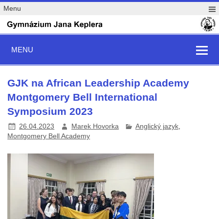
Menu
MENU
GJK na African Leadership Academy
Montgomery Bell International
Symposium 2023
26.04.2023
Marek Hovorka
Anglický jazyk
,
Montgomery Bell Academy