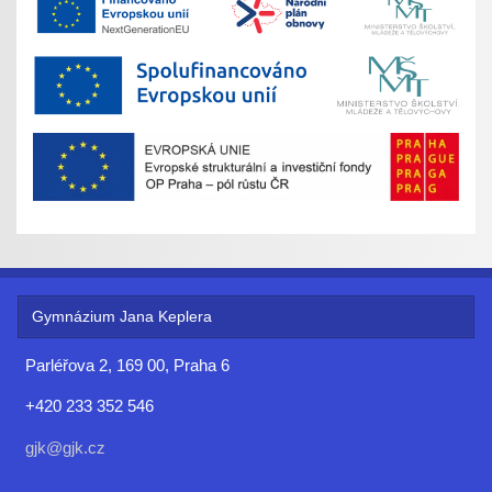
Gymnázium Jana Keplera
Parléřova 2, 169 00, Praha 6
+420 233 352 546
gjk@gjk.cz