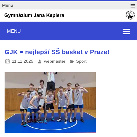
Menu
MENU
GJK = nejlepší SŠ basket v Praze!
11.11.2025
webmaster
Sport