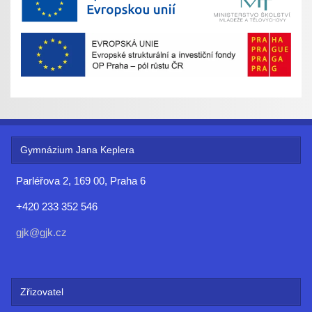
Gymnázium Jana Keplera
Parléřova 2, 169 00, Praha 6
+420 233 352 546
gjk@gjk.cz
Zřizovatel