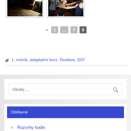
◄
1
...
7
8
1. ročník
,
adaptační kurz
,
Doubice
,
GO!
Oblíbené
Rozvrhy hodin