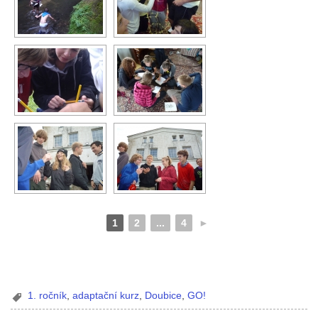
1
2
...
4
►
1. ročník
,
adaptační kurz
,
Doubice
,
GO!