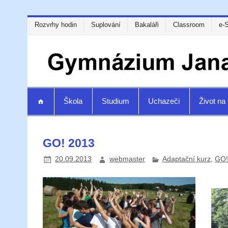
Rozvrhy hodin
Suplování
Bakaláři
Classroom
e-
Škola
Studium
Uchazeči
Život n
GO! 2013
20.09.2013
webmaster
Adaptační kurz
,
GO!