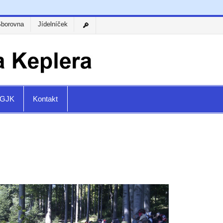
Sborovna
Jídelníček
a GJK
Kontakt