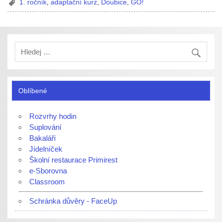
1. ročník
,
adaptační kurz
,
Doubice
,
GO!
Oblíbené
Rozvrhy hodin
Suplování
Bakaláři
Jídelníček
Školní restaurace Primirest
e-Sborovna
Classroom
Schránka důvěry - FaceUp