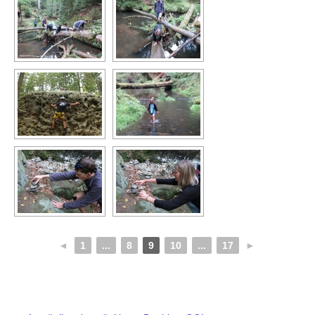
◄
1
...
8
9
10
...
17
►