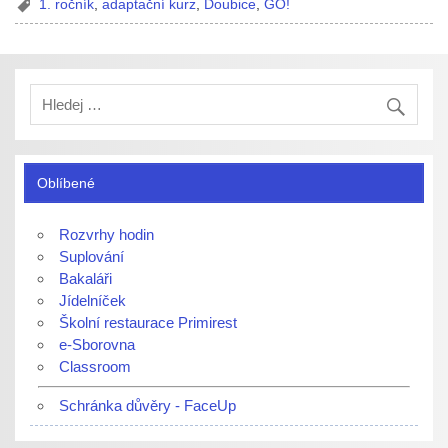
1. ročník
,
adaptační kurz
,
Doubice
,
GO!
Oblíbené
Rozvrhy hodin
Suplování
Bakaláři
Jídelníček
Školní restaurace Primirest
e-Sborovna
Classroom
Schránka důvěry - FaceUp