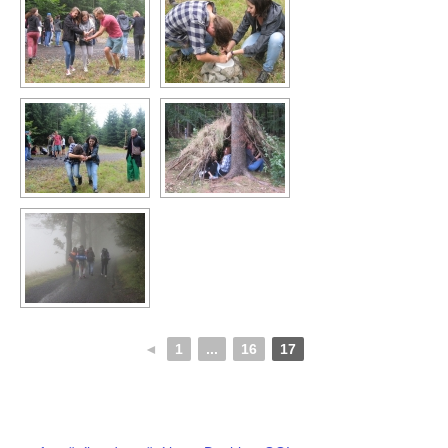
◄
1
...
16
17