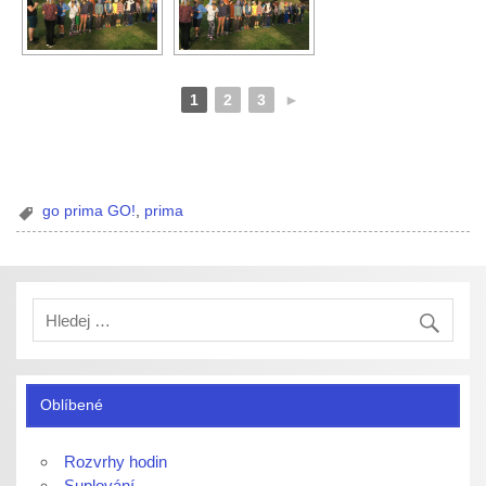
1
2
3
►
go prima GO!
,
prima
Oblíbené
Rozvrhy hodin
Suplování