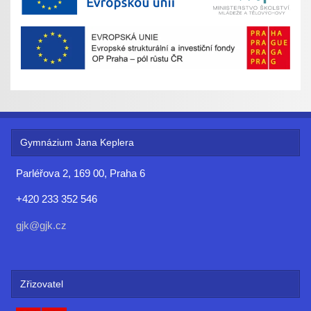
Gymnázium Jana Keplera
Parléřova 2, 169 00, Praha 6
+420 233 352 546
gjk@gjk.cz
Zřizovatel