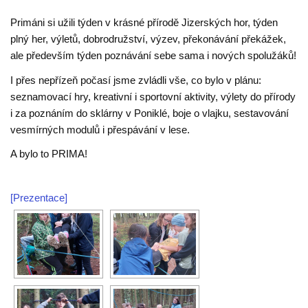
Primáni si užili týden v krásné přírodě Jizerských hor, týden
plný her, výletů, dobrodružství, výzev, překonávání překážek,
ale především týden poznávání sebe sama i nových spolužáků!
I přes nepřízeň počasí jsme zvládli vše, co bylo v plánu:
seznamovací hry, kreativní i sportovní aktivity, výlety do přírody
i za poznáním do sklárny v Poniklé, boje o vlajku, sestavování
vesmírných modulů i přespávání v lese.
A bylo to PRIMA!
[Prezentace]