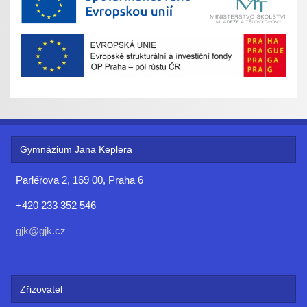
Gymnázium Jana Keplera
Parléřova 2, 169 00, Praha 6
+420 233 352 546
gjk@gjk.cz
Zřizovatel