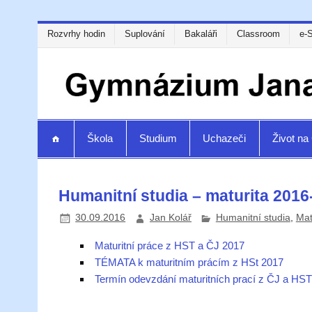
Rozvrhy hodin
Suplování
Bakaláři
Classroom
e-
Škola
Studium
Uchazeči
Život n
Humanitní studia – maturita 2016
30.09.2016
Jan Kolář
Humanitní studia
,
Mat
Maturitní práce z HST a ČJ 2017
TÉMATA k maturitním prácím z HSt 2017
Termín odevzdání maturitních prací z ČJ a HS