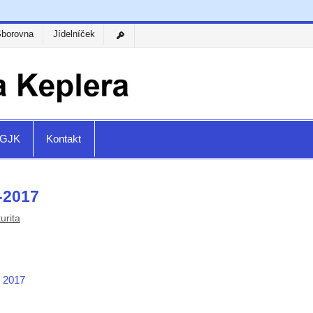
Sborovna
Jídelníček
a GJK
Kontakt
-2017
urita
T 2017