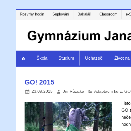
Rozvrhy hodin
Suplování
Bakaláři
Classroom
e-
Škola
Studium
Uchazeči
Život n
GO! 2015
23.09.2015
Jiří Růžička
Adaptační kurz
,
GO
I le
GO s
neček
hodně