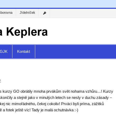
Sborovna
Jídelníček
a GJK
Kontakt
!
tos kurzy GO obrátily mnoha prvákům svět nohama vzhůru…! Kurzy
končily a stejně jako v minulých letech se nesly v duchu zásady –
ej nic mimořádného, čekej cokoliv! Prváci byli príma, zážitků
 a fotek ještě víc! Tady je malá ochutnávka :-)