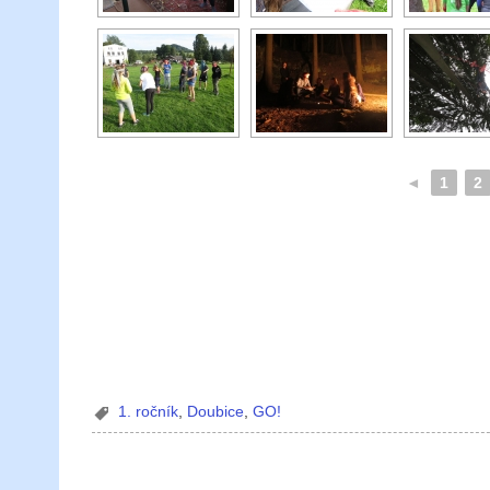
◄
1
2
1. ročník
,
Doubice
,
GO!