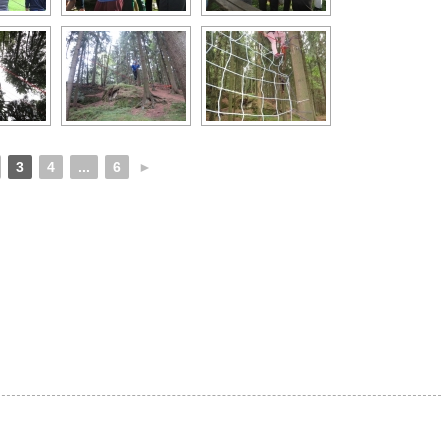
3
4
...
6
►