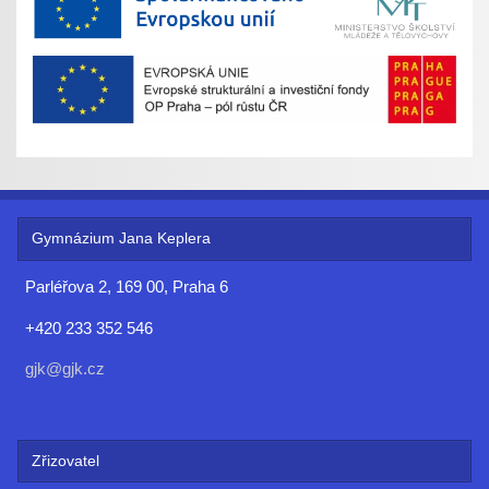
Gymnázium Jana Keplera
Parléřova 2, 169 00, Praha 6
+420 233 352 546
gjk@gjk.cz
Zřizovatel