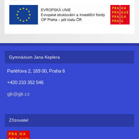
Gymnázium Jana Keplera
Parléřova 2, 169 00, Praha 6
+420 233 352 546
gjk@gjk.cz
Zřizovatel