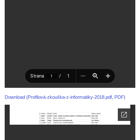
Download (Profilová-zkouška-z-informatiky-2018.pdf, PDF)