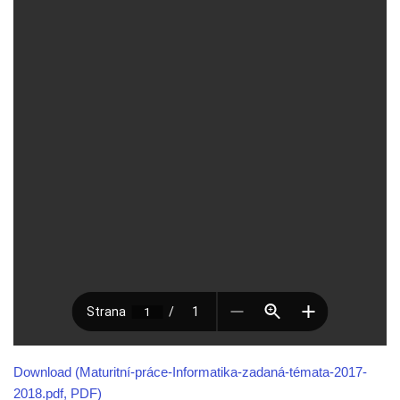
Download (Maturitní-práce-Informatika-zadaná-témata-2017-
2018.pdf, PDF)