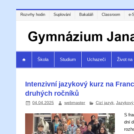
Rozvrhy hodin
Suplování
Bakaláři
Classroom
e-
Škola
Studium
Uchazeči
Život n
Intenzivní jazykový kurz na Fran
druhých ročníků
04.04.2025
webmaster
Cizí jazyk
,
Jazykový
S fra
dní 
rozh