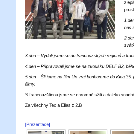
zlepš
prost
1.den
nás 
2.de
svátk
3.den – Vydali jsme se do francouzských regionů a f
4.den – Připravovali jsme se na zkoušku DELF B2, běh
5.den – Šli jsme na film Un vrai bonhomme do Kina 35, 
filmy.
S francouzštinou jsme se ohromně sžili a daleko snadn
Za všechny Teo a Elias z 2.B
[Prezentace]