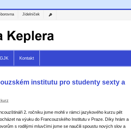
Sborovna
Jídelníček
a GJK
Kontakt
couzském institutu pro studenty sexty a
 kurz
ncouzštináři 2. ročníku jsme mohli v rámci jazykového kurzu pět
docházet na výuku do Francouzského Institutu v Praze. Díky hrám a
ovorům s rodilými mluvčími jsme se naučili spoustu nových slov a