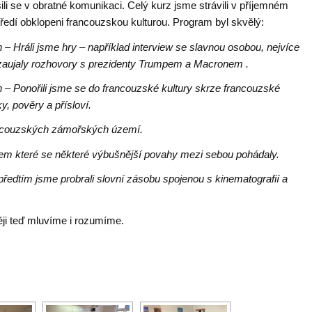
ili se v obratné komunikaci. Celý kurz jsme strávili v příjemném
ředí obklopeni francouzskou kulturou. Program byl skvělý:
 – Hráli jsme hry – například interview se slavnou osobou, nejvíce
zaujaly rozhovory s prezidenty Trumpem a Macronem .
n – Ponořili jsme se do francouzské kultury skrze francouzské
y, pověry a přísloví.
rancouzských zámořských území.
em které se některé výbušnější povahy mezi sebou pohádaly.
předtím jsme probrali slovní zásobu spojenou s kinematografií a
ěji teď mluvíme i rozumíme.