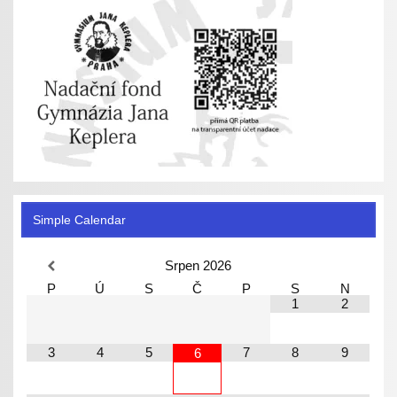
Simple Calendar
Srpen
2026
P
Ú
S
Č
P
S
N
1
2
3
4
5
7
8
9
6