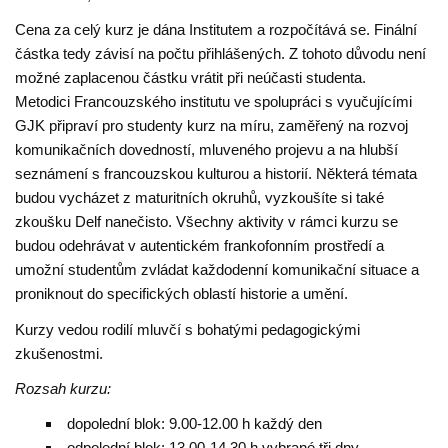
Cena za celý kurz je dána Institutem a rozpočítává se. Finální
částka tedy závisí na počtu přihlášených. Z tohoto důvodu není
možné zaplacenou částku vrátit při neúčasti studenta.
Metodici Francouzského institutu ve spolupráci s vyučujícími
GJK připraví pro studenty kurz na míru, zaměřený na rozvoj
komunikačních dovedností, mluveného projevu a na hlubší
seznámení s francouzskou kulturou a historií. Některá témata
budou vycházet z maturitních okruhů, vyzkoušíte si také
zkoušku Delf nanečisto. Všechny aktivity v rámci kurzu se
budou odehrávat v autentickém frankofonním prostředí a
umožní studentům zvládat každodenní komunikační situace a
proniknout do specifických oblastí historie a umění.
Kurzy vedou rodilí mluvčí s bohatými pedagogickými
zkušenostmi.
Rozsah kurzu:
dopolední blok: 9.00-12.00 h každý den
odpolední blok: 13.00-14.30 h vybrané tři dny