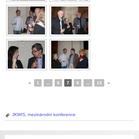
◄
1
...
6
7
8
...
13
►
JKWIS
,
mezinárodní konference