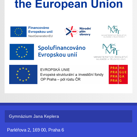
Gymnázium Jana Keplera
Parléřova 2, 169 00, Praha 6