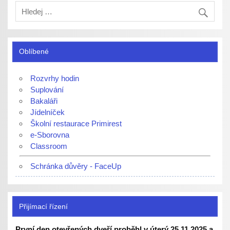
Oblíbené
Rozvrhy hodin
Suplování
Bakaláři
Jídelníček
Školní restaurace Primirest
e-Sborovna
Classroom
Schránka důvěry - FaceUp
Přijímací řízení
První den otevřených dveří proběhl v úterý 25.11.2025 a