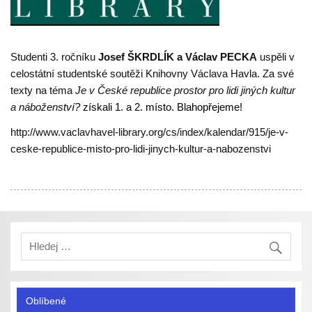
Studenti 3. ročníku
Josef ŠKRDLÍK a Václav PECKA
uspěli v
celostátní studentské soutěži Knihovny Václava Havla. Za své
texty na téma
Je v České republice prostor pro lidi jiných kultur
a nábožen
ství?
získali
1. a 2. místo. Blahopřejeme!
http://www.vaclavhavel-library.org/cs/index/kalendar/915/je-v-
ceske-republice-misto-pro-lidi-jinych-kultur-a-nabozenstvi
Oblíbené