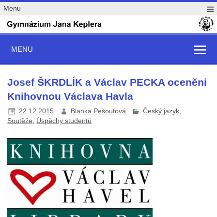
Menu
MENU
Josef ŠKRDLÍK a Václav PECKA oceněni
Knihovnou Václava Havla
22.12.2015
Blanka Pešoutová
Český jazyk
,
Soutěže
,
Úspěchy studentů