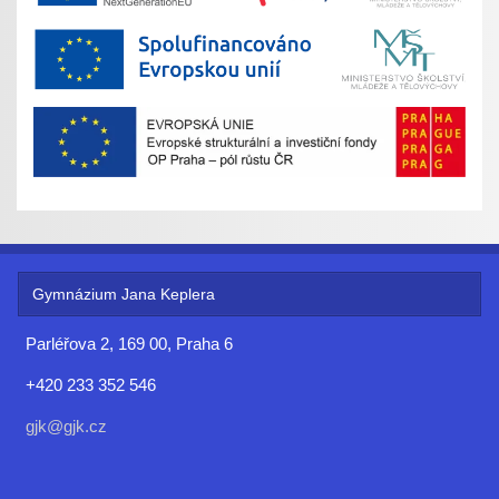
Gymnázium Jana Keplera
Parléřova 2, 169 00, Praha 6
+420 233 352 546
gjk@gjk.cz