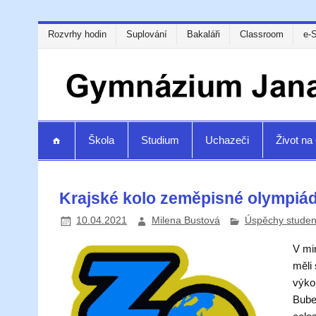
Rozvrhy hodin
Suplování
Bakaláři
Classroom
e-
Škola
Studium
Uchazeči
Život n
Krajské kolo zeměpisné olympiá
10.04.2021
Milena Bustová
Úspěchy studen
V mi
měli 
výkon
Bube