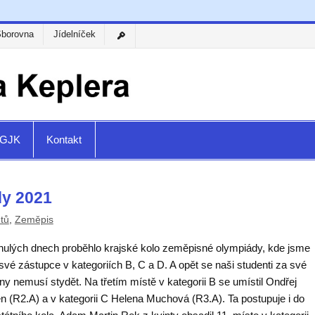
Sborovna
Jídelníček
a GJK
Kontakt
dy 2021
tů
,
Zeměpis
nulých dnech proběhlo krajské kolo zeměpisné olympiády, kde jsme
své zástupce v kategoriích B, C a D. A opět se naši studenti za své
y nemusí stydět. Na třetím místě v kategorii B se umístil Ondřej
n (R2.A) a v kategorii C Helena Muchová (R3.A). Ta postupuje i do