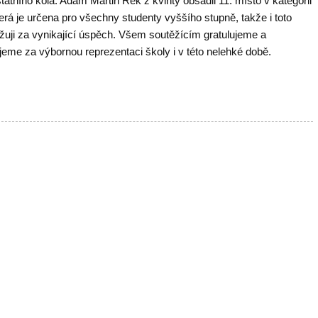
tátního kola.
Adam Martin Rek z kvinty obsadil 11. místo v kategorii
erá je určena pro všechny studenty vyššího stupně, takže i toto
žuji za vynikající úspěch. Všem soutěžícím gratulujeme a
jeme za výbornou reprezentaci školy i v této nelehké době.