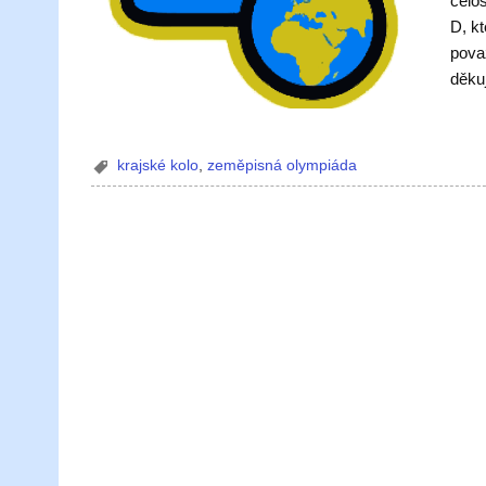
celos
D, kt
pova
děku
krajské kolo
,
zeměpisná olympiáda