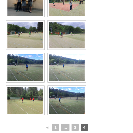
◄
1
...
3
4