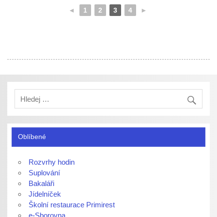
◄
1
2
3
4
►
Oblíbené
Rozvrhy hodin
Suplování
Bakaláři
Jídelníček
Školní restaurace Primirest
e-Sborovna