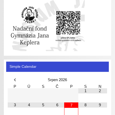
Simple Calendar
Srpen
2026
P
Ú
S
Č
P
S
N
1
2
3
4
5
6
8
9
7