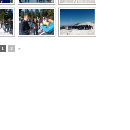
1
2
►