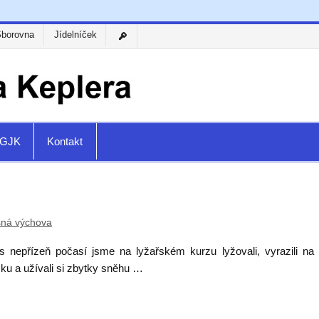
Sborovna
Jídelníček
a GJK
Kontakt
sná výchova
es nepřízeň počasí jsme na lyžařském kurzu lyžovali, vyrazili na
ku a užívali si zbytky sněhu …