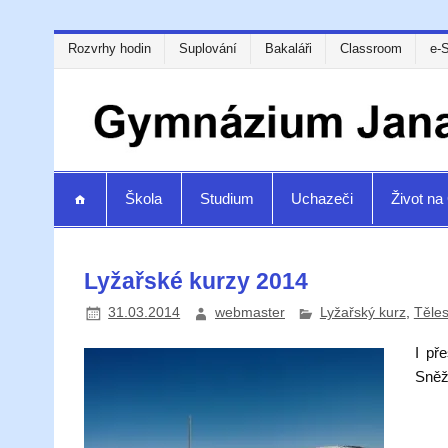
Rozvrhy hodin
Suplování
Bakaláři
Classroom
e-
Škola
Studium
Uchazeči
Život n
Lyžařské kurzy 2014
31.03.2014
webmaster
Lyžařský kurz
,
Těle
I př
Sněž