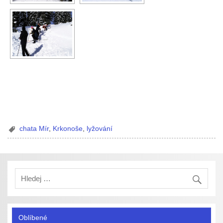
chata Mír
,
Krkonoše
,
lyžování
Oblíbené