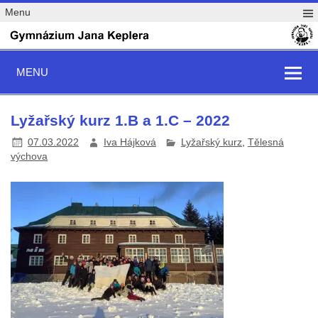
Menu
MENU
Lyžařský kurz 1.B a 1.C – 2022
07.03.2022
Iva Hájková
Lyžařský kurz
,
Tělesná
výchova