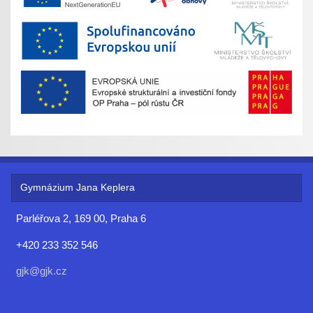
Gymnázium Jana Keplera
Parléřova 2, 169 00, Praha 6
+420 233 352 546
gjk@gjk.cz