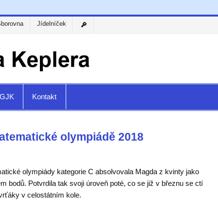
Sborovna
Jídelníček
a GJK
Kontakt
Matematické olympiádě 2018
tické olympiády kategorie C absolvovala Magda z kvinty jako
m bodů. Potvrdila tak svoji úroveň poté, co se již v březnu se ctí
tvrťáky v celostátním kole.