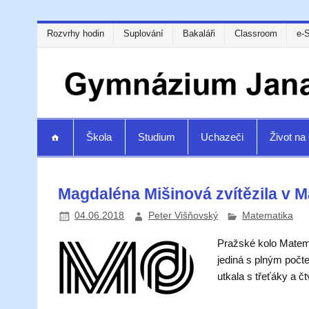
Rozvrhy hodin
Suplování
Bakaláři
Classroom
e-
Škola
Studium
Uchazeči
Život n
Magdaléna Mišinová zvítězila v 
04.06.2018
Peter Višňovský
Matematika
Pražské kolo Matema
jediná s plným počte
utkala s třeťáky a č