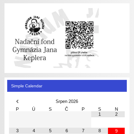
Simple Calendar
Srpen
2026
P
Ú
S
Č
P
S
N
1
2
3
4
5
6
7
8
9