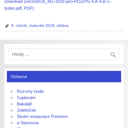
Download (verze0516_MZ-2018-jaro-ROZPIS-4.A-4.B-2.-
týden.pdf, PDF)
4. ročník
,
maturita 2018
,
oktáva
Oblíbené
Rozvrhy hodin
Suplování
Bakaláři
Jídelníček
Školní restaurace Primirest
e-Sborovna