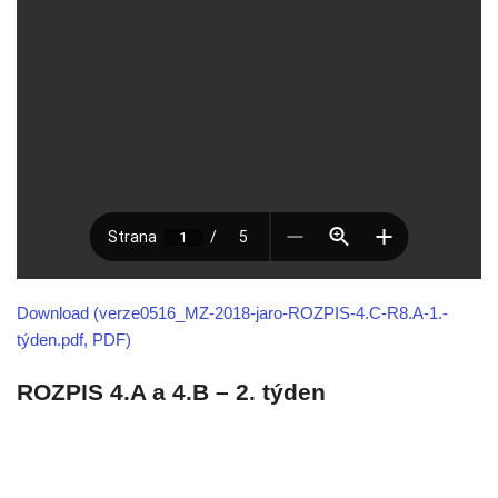
Download (verze0516_MZ-2018-jaro-ROZPIS-4.C-R8.A-1.-
týden.pdf, PDF)
ROZPIS 4.A a 4.B – 2. týden