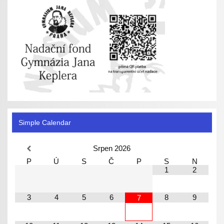
Simple Calendar
Srpen
2026
P
Ú
S
Č
P
S
N
1
2
3
4
5
6
8
9
7