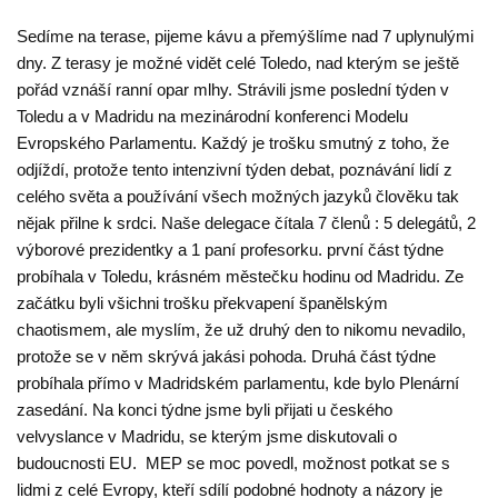
Sedíme na terase, pijeme kávu a přemýšlíme nad 7 uplynulými
dny. Z terasy je možné vidět celé Toledo, nad kterým se ještě
pořád vznáší ranní opar mlhy. Strávili jsme poslední týden v
Toledu a v Madridu na mezinárodní konferenci Modelu
Evropského Parlamentu.
Každý je trošku smutný z toho, že
odjíždí, protože tento intenzivní týden debat, poznávání lidí z
celého světa a používání všech možných jazyků člověku tak
nějak přilne k srdci. Naše delegace čítala 7 členů : 5 delegátů, 2
výborové prezidentky a 1 paní profesorku. první část týdne
probíhala v Toledu, krásném městečku hodinu od Madridu. Ze
začátku byli všichni trošku překvapení španělským
chaotismem, ale myslím, že už druhý den to nikomu nevadilo,
protože se v něm skrývá jakási pohoda. Druhá část týdne
probíhala přímo v Madridském parlamentu, kde bylo Plenární
zasedání. Na konci týdne jsme byli přijati u českého
velvyslance v Madridu, se kterým jsme diskutovali o
budoucnosti EU. MEP se moc povedl, možnost potkat se s
lidmi z celé Evropy, kteří sdílí podobné hodnoty a názory je