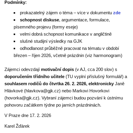
Podmínky:
prokazatelný zájem o téma – více v dokumentu
zde
schopnost diskuse
, argumentace, formulace,
písemného projevu (formy eseje)
velmi dobrá schopnost komunikace v angličtině
slušné studijní výsledky na GJK
odhodlanost průběžně pracovat na tématu v období
březen – říjen 2026, včetně prázdnin (viz harmonogram)
Zájemci odevzdají
motivační dopis
(v AJ, cca 200 slov) s
doporučením třídního učitele
(TU vyplní příslušný formulář) a
souhlasem rodičů
do čtvrtka 26. 2. 2026,
elektronicky
Janě
Hlávkové (hlavkova@gjk.cz) nebo Markovi Hovorkovi
(hovorka@gjk.cz). Vybraní zájemci budou pozvání k ústnímu
pohovoru začátkem týdne po jarních prázdninách.
V Praze dne 17. 2. 2026
Karel Žďárek